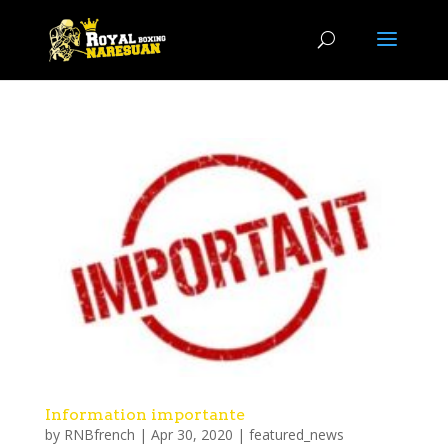
Information importante
by
RNBfrench
|
Apr 30, 2020
|
featured_news